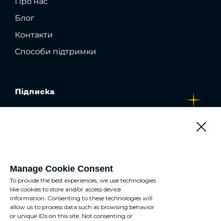
Про нас
Блог
Контакти
Способи підтримки
Підписка
Якою мовою вам зручніше
спілкуватися?
Manage Cookie Consent
To provide the best experiences, we use technologies
English
like cookies to store and/or access device
Українською
Обома
information. Consenting to these technologies will
allow us to process data such as browsing behavior
or unique IDs on this site. Not consenting or