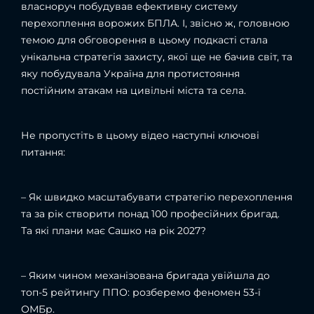
власноруч побудував ефективну систему
перехоплення ворожих БПЛА. І, звісно ж, головною
темою для обговорення в цьому подкасті стала
унікальна стратегія захисту, якої ще не бачив світ, та
яку побудувала Україна для протистояння
постійним атакам на цивільні міста та села.
Не пропустіть в цьому відео наступні ключові
питання:
– Як швидко масштабувати стратегію перехоплення
та за рік створити понад 100 професійних бригад.
Та які плани має Сашко на рік 2027?
– Яким чином механізована бригада увійшла до
топ-5 рейтингу ППО: розберемо феномен 53-ї
ОМБр.