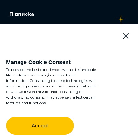
Підписка
Якою мовою вам зручніше
спілкуватися?
Manage Cookie Consent
To provide the best experiences, we use technologies
English
like cookies to store and/or access device
Українською
Обома
information. Consenting to these technologies will
allow us to process data such as browsing behavior
or unique IDs on this site. Not consenting or
withdrawing consent, may adversely affect certain
features and functions.
ПІДПИСАТИСЬ
2024 © All Rights Reserved
Accept